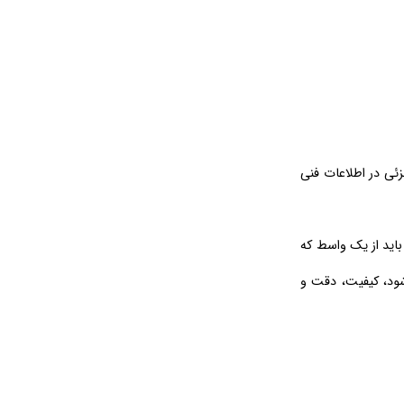
زئی در اطلاعات فنی
باید از یک واسط که
 به اینکه این قطعه خود توسط شرکت پکیجر (Packager) ساخته می شود، کیفیت، دقت و