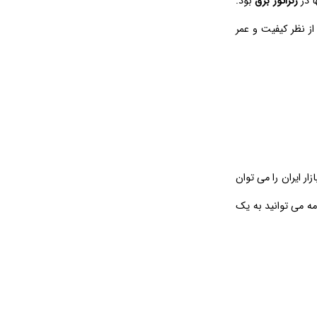
ا در
ژنراتور برق
بود.
ند. بدیهی است ژنراتور برق های Brushless یا بدون جاروبک از نظر کیفیت و عمر
د. ژنراتور های موجود در بازار ایران را می توان
 درادامه می توانید به یک