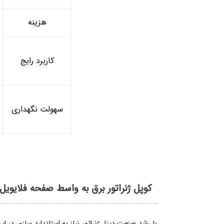
هزینه
کاربرد رایج
سهولت نگهداری
کوپل ژنراتور برق به واسط صفحه فلایویل
با رشد صنعت دیزل ژنراتور نیاز به استاندارد سازی در ا