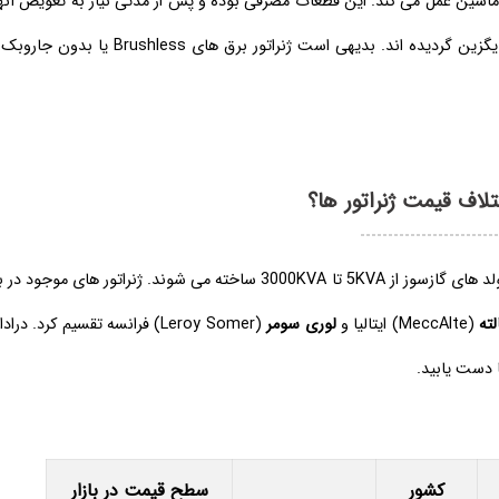
 ماشین عمل می کند. این قطعات مصرفی بوده و پس از مدتی نیاز به تعویض آنه
امروزه در ژنراتور ها این قطعه با قطعات غیر مصرفی جایگزین گردیده ا
ختلاف قیمت ژنراتور ها؟
ژنراتور های جهت استفاده در صنعت دیزل ژنراتور و یا مولد های گازسوز از 5KVA تا 3000KVA ساخته می شون
لته
(MeccAlte) ایتالیا و
لوری سومر
(Leroy Somer) فرانسه تقسیم کرد.
ا دست یابید.
کشور
سطح قیمت در بازار