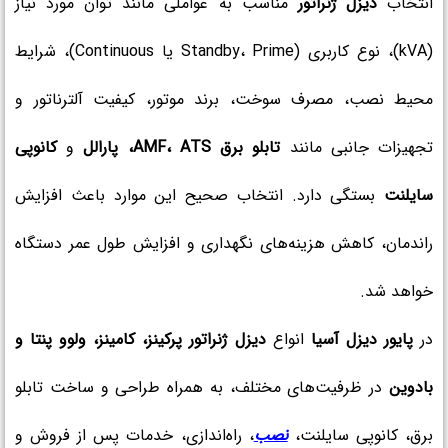
انتخاب
دیزل ژنراتور
مناسب به عواملی مانند توان مورد نیاز
(kVA)، نوع کاربری (Standby، Prime یا Continuous)، شرایط
محیط نصب، مصرف سوخت، برند موتور، کیفیت آلترناتور و
تجهیزات جانبی مانند
تابلو برق AMF، ATS، پارالل
و
کانوپی
سایلنت
بستگی دارد. انتخاب صحیح این موارد باعث افزایش
راندمان، کاهش هزینه‌های نگهداری و افزایش طول عمر دستگاه
خواهد شد.
در
پایور دیزل آسیا
انواع
دیزل ژنراتور پرکینز، کامینز، ولوو پنتا و
بادوین
در ظرفیت‌های مختلف، به همراه طراحی و ساخت تابلو
برق، کانوپی سایلنت،
نصب
، راه‌اندازی، خدمات پس از فروش و