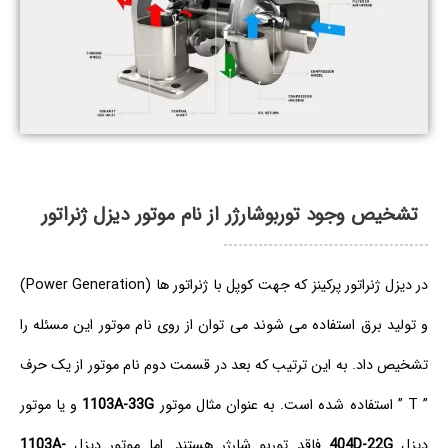
تشخیص وجود توربوشارژر از نام موتور دیزل ژنراتور
در دیزل ژنراتور پرکینز که جهت کوپل با ژنراتور ها (Power Generation)
و تولید برق استفاده می شوند می توان از روی نام موتور این مسئله را
تشخیص داد. به این ترتیب که بعد در قسمت دوم نام موتور از یک حرف
” T ” استفاده شده است. به عنوان مثال موتور
1103A-33G
و یا موتور
دیزل
404D-22G
فاقد توربو شارژر هستند. اما موتور دیزل
1103A-