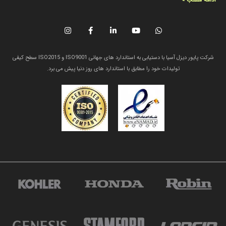
شرکت پایور دیزل آسیا با دستیابی به استاندارد های جهانی ISO9001 و ISO2015 سطح کیفی
تولیدات خود را مطابق با استاندارد های روز دنیا پیش می برد.