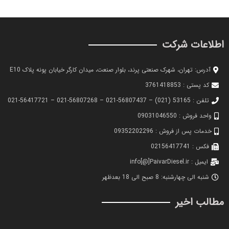
اطلاعات شرکت
آدرس: تهران، شهرک صنعتی پرند، بلوار صنعت، میدان کارگر خیابان پونه پلاک E10
کد پستی : 3761418853
تلفن : 53165 (021) – 56807437-021 – 56807268-021 – 56417721-021
واحد فروش : 09031046550
خدمات پس از فروش : 09352202296
فکس : 02156417741
ایمیل : info[@]PaivarDiesel.ir
شنبه الی چهارشنبه: 8 صبح الی 18 بعدظهر
مطالب اخیر