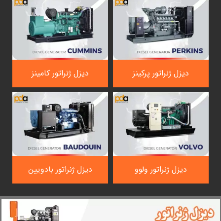
دیزل ژنراتور پرکینز
دیزل ژنراتور کامینز
دیزل ژنراتور ولوو
دیزل ژنراتور بادویین