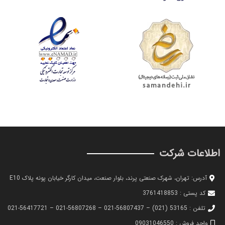
اطلاعات شرکت
آدرس: تهران، شهرک صنعتی پرند، بلوار صنعت، میدان کارگر خیابان پونه پلاک E10
کد پستی : 3761418853
تلفن : 53165 (021) – 56807437-021 – 56807268-021 – 56417721-021
واحد فروش : 09031046550