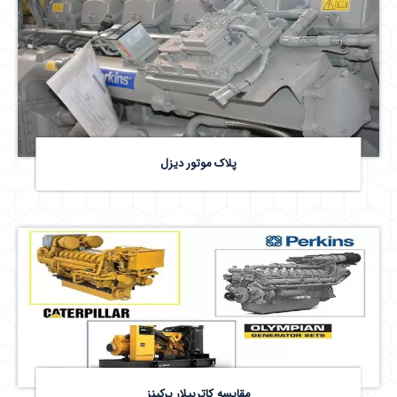
پلاک موتور دیزل
مقایسه کاترپیلار پرکینز