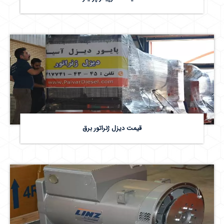
قیمت دیزل ژنراتور برق