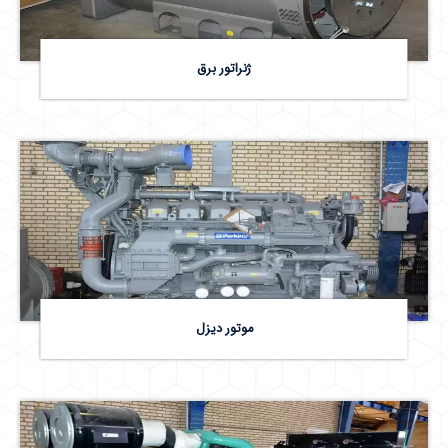
ژنراتور برق
موتور دیزل