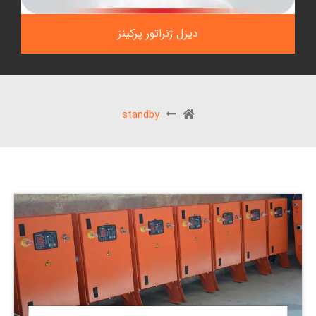
دیزل ژنراتور پرکینز
standby