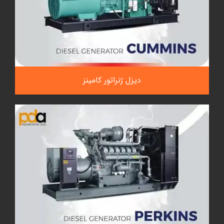
دیزل ژنراتور کامینز