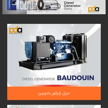
دیزل ژنراتور بادویین