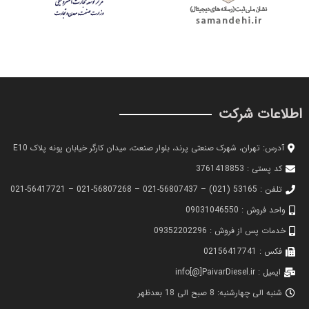
اطلاعات شرکت
آدرس: تهران، شهرک صنعتی پرند، بلوار صنعت، میدان کارگر خیابان پونه پلاک E10
کد پستی : 3761418853
تلفن : 53165 (021) – 56807437-021 – 56807268-021 – 56417721-021
واحد فروش : 09031046550
خدمات پس از فروش : 09352202296
فکس : 02156417741
ایمیل : info[@]PaivarDiesel.ir
شنبه الی چهارشنبه: 8 صبح الی 18 بعدظهر