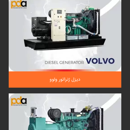
دیزل ژنراتور ولوو