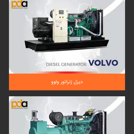
دیزل ژنراتور ولوو