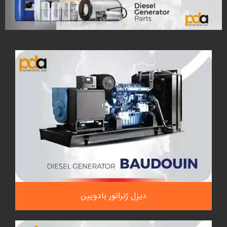
دیزل ژنراتور بادویین