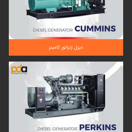
دیزل ژنراتور کامینز