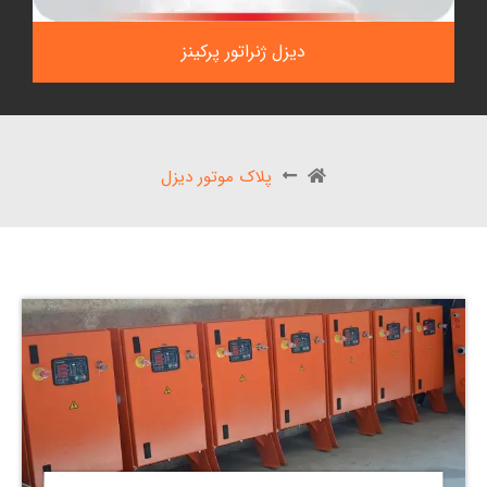
دیزل ژنراتور پرکینز
پلاک موتور دیزل