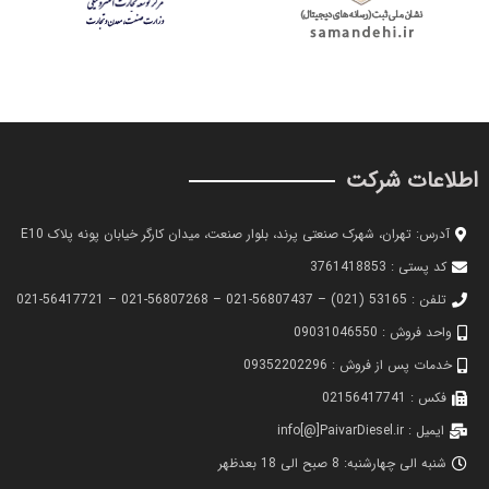
اطلاعات شرکت
آدرس: تهران، شهرک صنعتی پرند، بلوار صنعت، میدان کارگر خیابان پونه پلاک E10
کد پستی : 3761418853
تلفن : 53165 (021) – 56807437-021 – 56807268-021 – 56417721-021
واحد فروش : 09031046550
خدمات پس از فروش : 09352202296
فکس : 02156417741
ایمیل : info[@]PaivarDiesel.ir
شنبه الی چهارشنبه: 8 صبح الی 18 بعدظهر