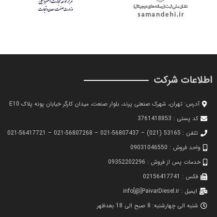
اطلاعات شرکت
آدرس: تهران، شهرک صنعتی پرند، بلوار صنعت، میدان کارگر خیابان پونه پلاک E10
کد پستی : 3761418853
تلفن : 53165 (021) – 56807437-021 – 56807268-021 – 56417721-021
واحد فروش : 09031046550
خدمات پس از فروش : 09352202296
فکس : 02156417741
ایمیل : info[@]PaivarDiesel.ir
شنبه الی چهارشنبه: 8 صبح الی 18 بعدظهر