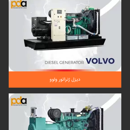
دیزل ژنراتور ولوو