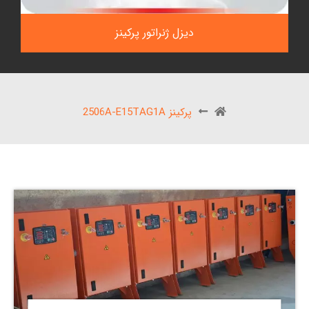
دیزل ژنراتور پرکینز
پرکینز 2506A-E15TAG1A