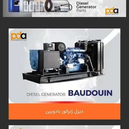
دیزل ژنراتور بادویین