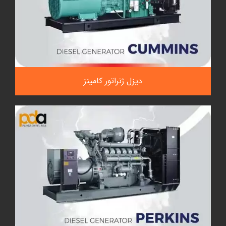
دیزل ژنراتور کامینز