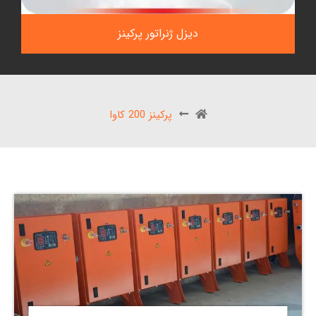
دیزل ژنراتور پرکینز
پرکینز 200 کاوا