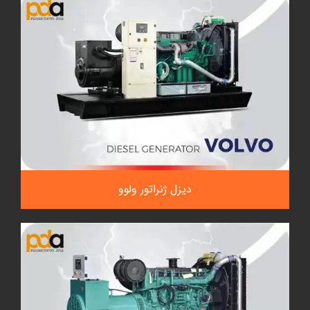
دیزل ژنراتور ولوو