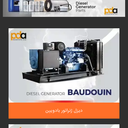
دیزل ژنراتور بادویین