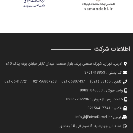
اطلاعات شرکت
آدرس: تهران، شهرک صنعتی پرند، بلوار صنعت، میدان کارگر خیابان پونه پلاک E10
کد پستی : 3761418853
تلفن : 53165 (021) – 56807437-021 – 56807268-021 – 56417721-021
واحد فروش : 09031046550
خدمات پس از فروش : 09352202296
فکس : 02156417741
ایمیل : info[@]PaivarDiesel.ir
شنبه الی چهارشنبه: 8 صبح الی 18 بعدظهر