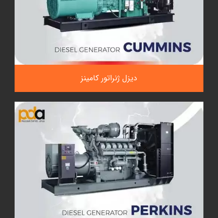
دیزل ژنراتور کامینز