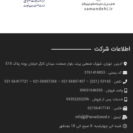
اطلاعات شرکت
آدرس: تهران، شهرک صنعتی پرند، بلوار صنعت، میدان کارگر خیابان پونه پلاک E10
کد پستی : 3761418853
تلفن : 53165 (021) – 56807437-021 – 56807268-021 – 56417721-021
واحد فروش : 09031046550
خدمات پس از فروش : 09352202296
فکس : 02156417741
ایمیل : info[@]PaivarDiesel.ir
شنبه الی چهارشنبه: 8 صبح الی 18 بعدظهر