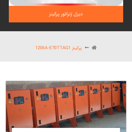
دیزل ژنراتور پرکینز
پرکینز 1206A-E70TTAG1