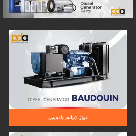
دیزل ژنراتور بادویین