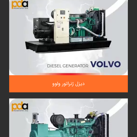
دیزل ژنراتور ولوو