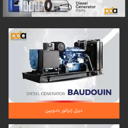
دیزل ژنراتور بادویین