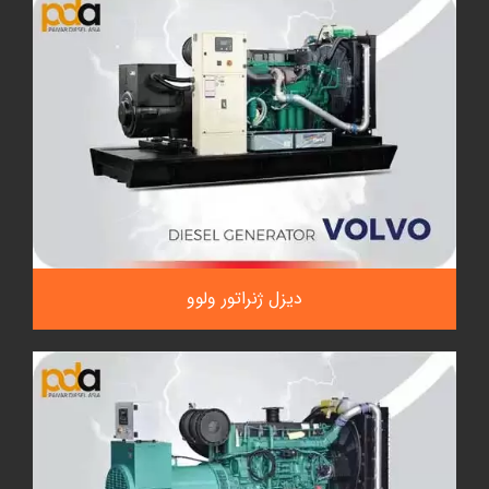
دیزل ژنراتور ولوو