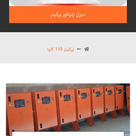
دیزل ژنراتور پرکینز
پرکینز 110 کاوا