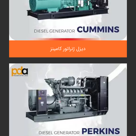
دیزل ژنراتور کامینز