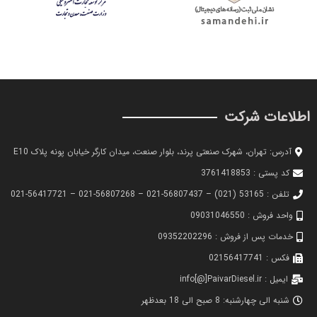
اطلاعات شرکت
آدرس: تهران، شهرک صنعتی پرند، بلوار صنعت، میدان کارگر خیابان پونه پلاک E10
کد پستی : 3761418853
تلفن : 53165 (021) – 56807437-021 – 56807268-021 – 56417721-021
واحد فروش : 09031046550
خدمات پس از فروش : 09352202296
فکس : 02156417741
ایمیل : info[@]PaivarDiesel.ir
شنبه الی چهارشنبه: 8 صبح الی 18 بعدظهر