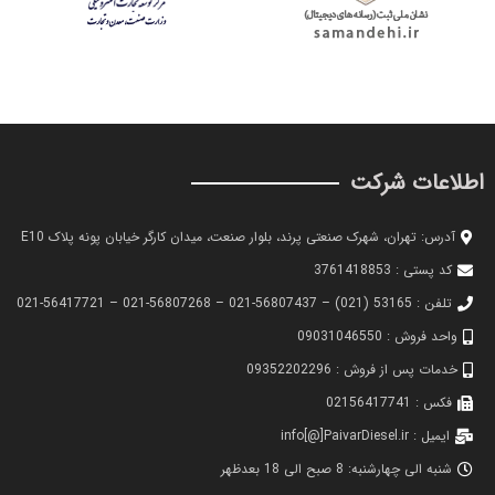
اطلاعات شرکت
آدرس: تهران، شهرک صنعتی پرند، بلوار صنعت، میدان کارگر خیابان پونه پلاک E10
کد پستی : 3761418853
تلفن : 53165 (021) – 56807437-021 – 56807268-021 – 56417721-021
واحد فروش : 09031046550
خدمات پس از فروش : 09352202296
فکس : 02156417741
ایمیل : info[@]PaivarDiesel.ir
شنبه الی چهارشنبه: 8 صبح الی 18 بعدظهر