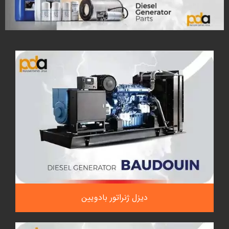
دیزل ژنراتور بادویین