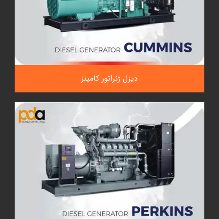
دیزل ژنراتور کامینز