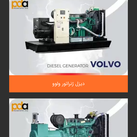
دیزل ژنراتور ولوو