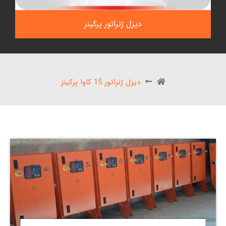
دیزل ژنراتور پرکینز
دیزل ژنراتور 15 کاوا پرکینز