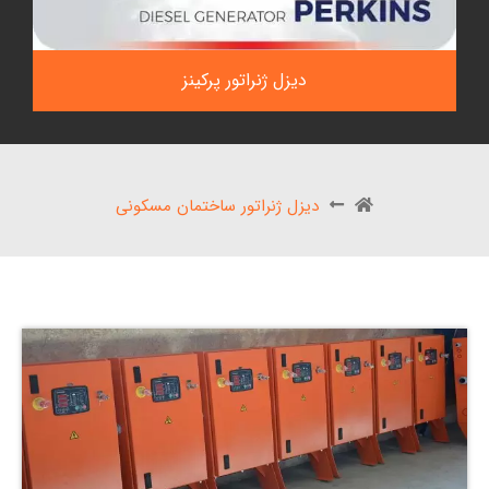
دیزل ژنراتور پرکینز
دیزل ژنراتور ساختمان مسکونی