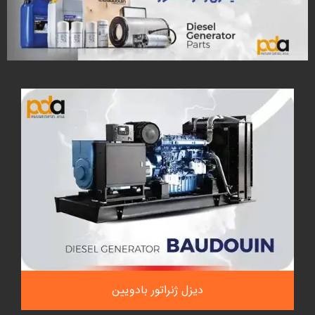
دیزل ژنراتور بادویین