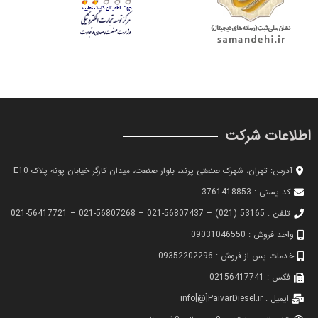
اطلاعات شرکت
آدرس: تهران، شهرک صنعتی پرند، بلوار صنعت، میدان کارگر خیابان پونه پلاک E10
کد پستی : 3761418853
تلفن : 53165 (021) – 56807437-021 – 56807268-021 – 56417721-021
واحد فروش : 09031046550
خدمات پس از فروش : 09352202296
فکس : 02156417741
ایمیل : info[@]PaivarDiesel.ir