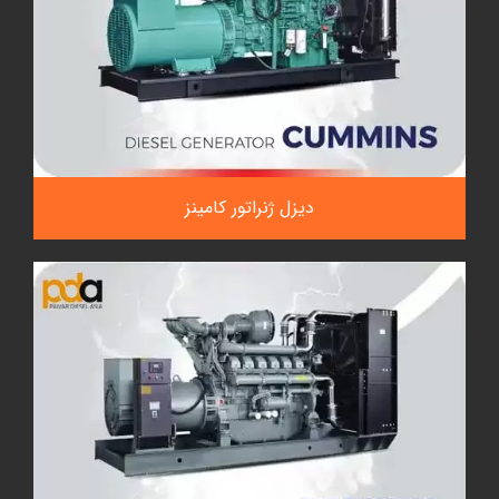
دیزل ژنراتور کامینز