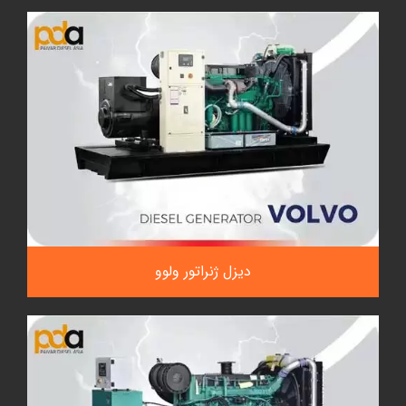
دیزل ژنراتور ولوو