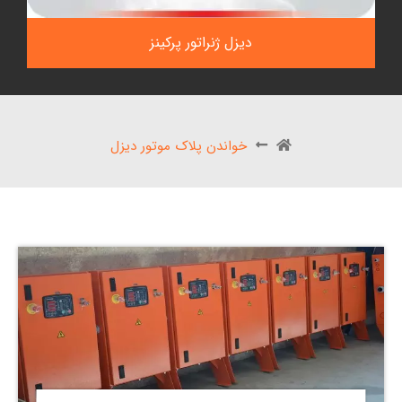
دیزل ژنراتور پرکینز
خواندن پلاک موتور دیزل