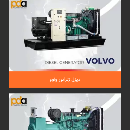
دیزل ژنراتور ولوو