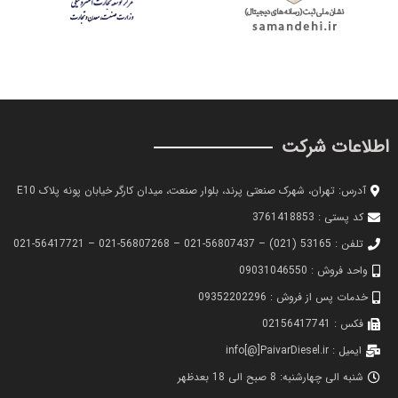
اطلاعات شرکت
آدرس: تهران، شهرک صنعتی پرند، بلوار صنعت، میدان کارگر خیابان پونه پلاک E10
کد پستی : 3761418853
تلفن : 53165 (021) – 56807437-021 – 56807268-021 – 56417721-021
واحد فروش : 09031046550
خدمات پس از فروش : 09352202296
فکس : 02156417741
ایمیل : info[@]PaivarDiesel.ir
شنبه الی چهارشنبه: 8 صبح الی 18 بعدظهر