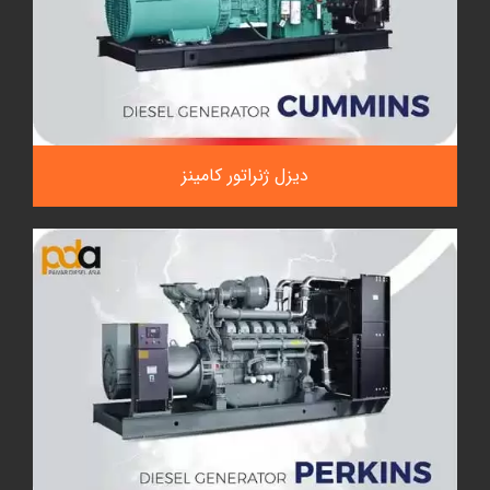
دیزل ژنراتور کامینز