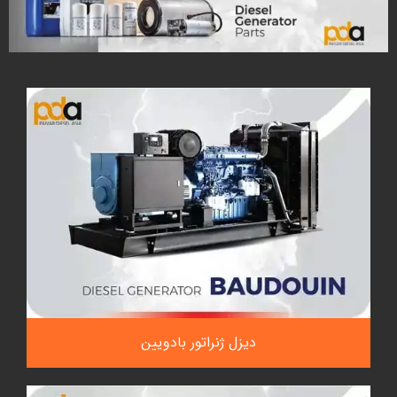
دیزل ژنراتور بادویین