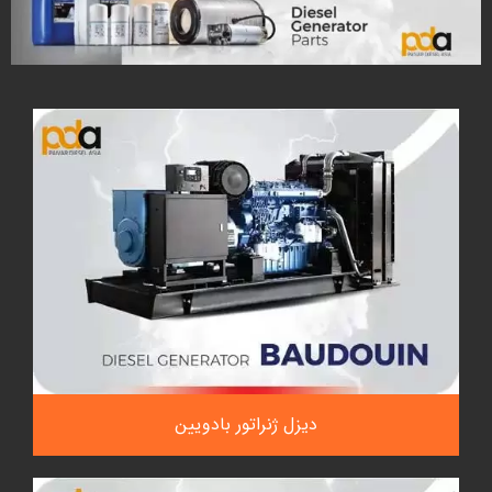
دیزل ژنراتور بادویین