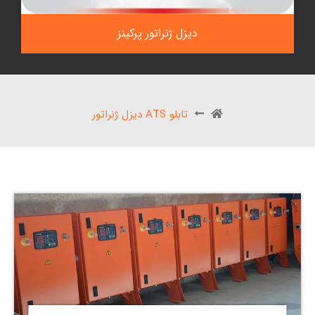
دیزل ژنراتور پرکینز
تابلو ATS دیزل ژنراتور