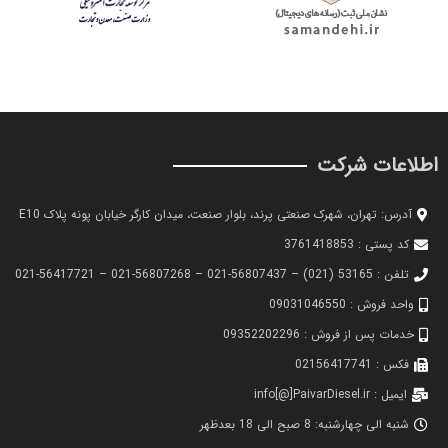
اطلاعات شرکت
آدرس: تهران، شهرک صنعتی پرند، بلوار صنعت، میدان کارگر خیابان پونه پلاک E10
کد پستی : 3761418853
تلفن : 53165 (021) – 56807437-021 – 56807268-021 – 56417721-021
واحد فروش : 09031046550
خدمات پس از فروش : 09352202296
فکس : 02156417741
ایمیل : info[@]PaivarDiesel.ir
شنبه الی چهارشنبه: 8 صبح الی 18 بعدظهر