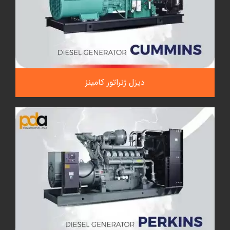
دیزل ژنراتور کامینز