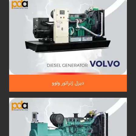
دیزل ژنراتور ولوو