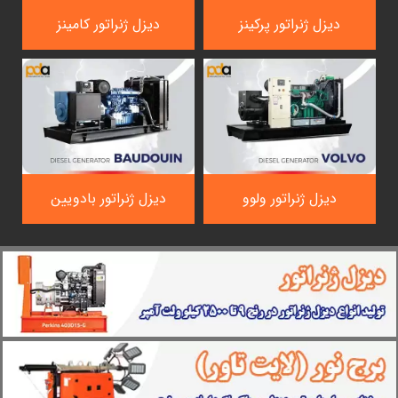
دیزل ژنراتور پرکینز
دیزل ژنراتور کامینز
دیزل ژنراتور ولوو
دیزل ژنراتور بادویین