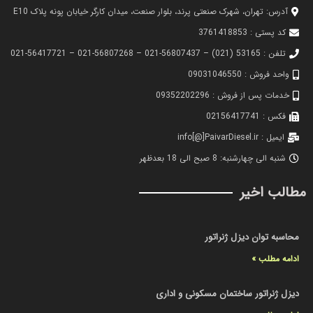
آدرس: تهران، شهرک صنعتی پرند، بلوار صنعت، میدان کارگر خیابان پونه پلاک E10
کد پستی : 3761418853
تلفن : 53165 (021) – 56807437-021 – 56807268-021 – 56417721-021
واحد فروش : 09031046550
خدمات پس از فروش : 09352202296
فکس : 02156417741
ایمیل : info[@]PaivarDiesel.ir
شنبه الی چهارشنبه: 8 صبح الی 18 بعدظهر
مطالب اخیر
محاسبه توان دیزل ژنراتور
ادامه مطلب »
دیزل ژنراتور ساختمان مسکونی و اداری