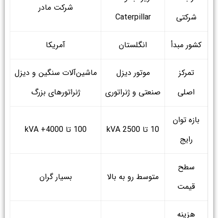
شرکت مادر
شرکتی
Caterpillar
کشور مبدأ
انگلستان
آمریکا
تمرکز
موتور دیزل
ماشین‌آلات سنگین و دیزل
اصلی
صنعتی و ژنراتوری
ژنراتورهای بزرگ
بازه توان
10 تا 2500 kVA
100 تا 4000+ kVA
رایج
سطح
متوسط رو به بالا
بسیار گران
قیمت
هزینه