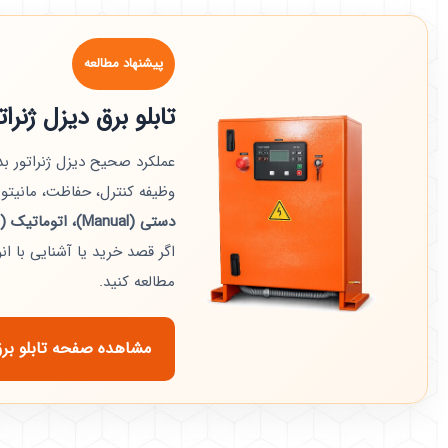
پیشنهاد مطالعه
تابلو برق دیزل ژنر
عملکرد صحیح دیزل ژنراتور 
وظیفه کنترل، حفاظت، مانیتورین
دستی (Manual)، اتوماتیک (ATS)، AMF و سنکرون (Parallel)
اگر قصد خرید یا آشنایی با ان
مطالعه کنید.
مشاهده صفحه تابلو برق 