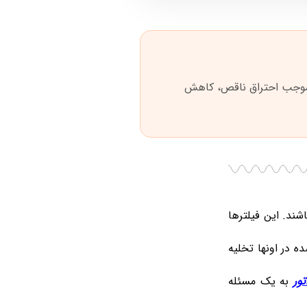
 موجب احتراق ناقص، کاهش
شند. این فیلترها
ه در اونها تخلیه
تور
به یک مسئله