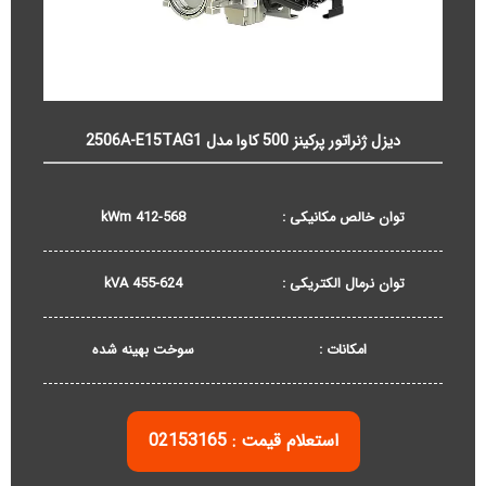
دیزل ژنراتور پرکینز 500 کاوا مدل 2506A-E15TAG1
توان خالص مکانیکی :
412-568 kWm
توان نرمال الکتریکی :
455-624 kVA
امکانات :
سوخت بهینه شده
استعلام قیمت : 02153165