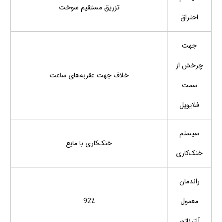
تزریق مستقیم سوخت
احتراق
جهت
چرخش از
خلاف جهت عقربه‌های ساعت
سمت
فلایویل
سیستم
خنک‌کاری با مایع
خنک‌کاری
راندمان
معمول
92٪
آلترناتور