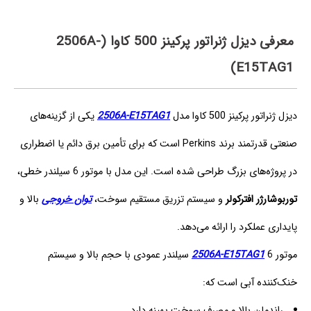
معرفی دیزل ژنراتور پرکینز 500 کاوا (2506A-
E15TAG1)
دیزل ژنراتور پرکینز 500 کاوا مدل
2506A-E15TAG1
یکی از گزینه‌های
صنعتی قدرتمند برند Perkins است که برای تأمین برق دائم یا اضطراری
در پروژه‌های بزرگ طراحی شده است. این مدل با موتور 6 سیلندر خطی،
توربوشارژر افترکولر
و سیستم تزریق مستقیم سوخت،
ت
وان خروجی
بالا و
پایداری عملکرد را ارائه می‌دهد.
موتور
2506A-E15TAG1
6 سیلندر عمودی با حجم بالا و سیستم
خنک‌کننده آبی است که:
راندمان بالا و مصرف سوخت بهینه دارد