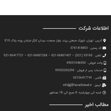
اطلاعات شرکت
آدرس: تهران، شهرک صنعتی پرند، بلوار صنعت، میدان کارگر خیابان پونه پلاک E10
کد پستی : 3761418853
تلفن : 53165 (021) – 56807437-021 – 56807268-021 – 56417721-021
واحد فروش : 09031046550
خدمات پس از فروش : 09352202296
فکس : 02156417741
ایمیل : info[@]PaivarDiesel.ir
شنبه الی چهارشنبه: 8 صبح الی 18 بعدظهر
مطالب اخیر