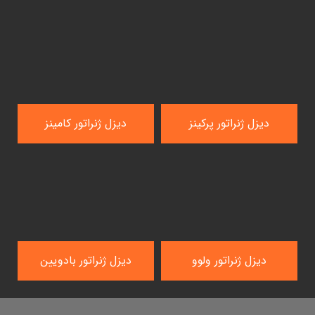
دیزل ژنراتور پرکینز
دیزل ژنراتور کامینز
دیزل ژنراتور ولوو
دیزل ژنراتور بادویین