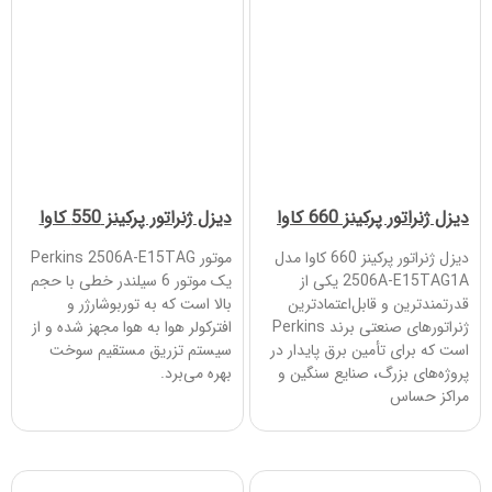
دیزل ژنراتور پرکینز 660 کاوا
دیزل ژنراتور پرکینز 550 کاوا
دیزل ژنراتور پرکینز 660 کاوا مدل
موتور Perkins 2506A-E15TAG
2506A-E15TAG1A یکی از
یک موتور 6 سیلندر خطی با حجم
قدرتمندترین و قابل‌اعتمادترین
بالا است که به توربوشارژر و
ژنراتورهای صنعتی برند Perkins
افترکولر هوا به هوا مجهز شده و از
است که برای تأمین برق پایدار در
سیستم تزریق مستقیم سوخت
پروژه‌های بزرگ، صنایع سنگین و
بهره می‌برد.
مراکز حساس