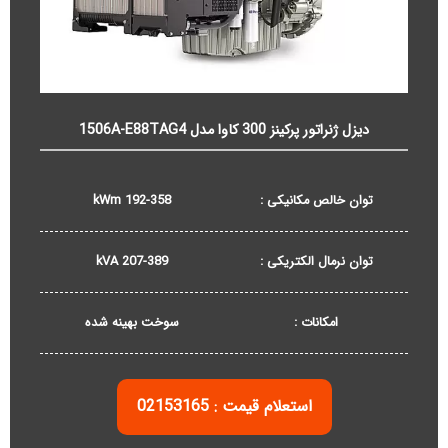
دیزل ژنراتور پرکینز 300 کاوا مدل 1506A-E88TAG4
توان خالص مکانیکی :
192-358 kWm
توان نرمال الکتریکی :
207-389 kVA
امکانات :
سوخت بهینه شده
استعلام قیمت : 02153165