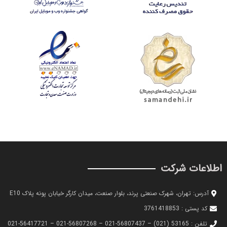
اطلاعات شرکت
آدرس: تهران، شهرک صنعتی پرند، بلوار صنعت، میدان کارگر خیابان پونه پلاک E10
کد پستی : 3761418853
تلفن : 53165 (021) – 56807437-021 – 56807268-021 – 56417721-021