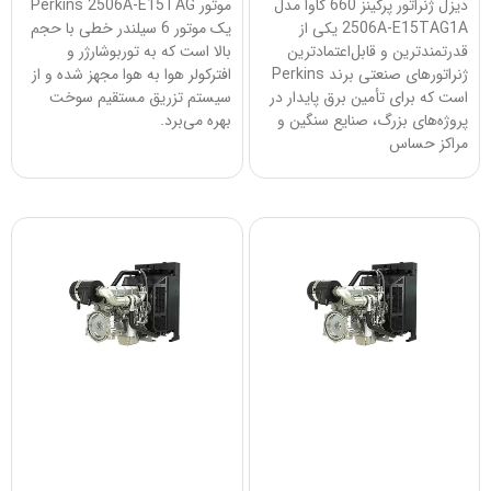
دیزل ژنراتور پرکینز 660 کاوا مدل
موتور Perkins 2506A-E15TAG
2506A-E15TAG1A یکی از
یک موتور 6 سیلندر خطی با حجم
قدرتمندترین و قابل‌اعتمادترین
بالا است که به توربوشارژر و
ژنراتورهای صنعتی برند Perkins
افترکولر هوا به هوا مجهز شده و از
است که برای تأمین برق پایدار در
سیستم تزریق مستقیم سوخت
پروژه‌های بزرگ، صنایع سنگین و
بهره می‌برد.
مراکز حساس