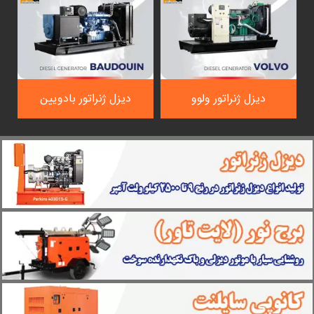
دیزل ژنراتور ولوو
دیزل ژنراتور بادویین