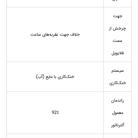
جهت
چرخش از
خلاف جهت عقربه‌های ساعت
سمت
فلایویل
سیستم
خنک‌کاری با مایع (آب)
خنک‌کاری
راندمان
معمول
92٪
آلترناتور