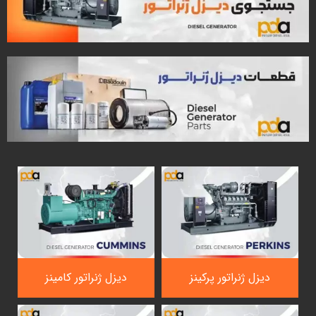
دیزل ژنراتور پرکینز
دیزل ژنراتور کامینز