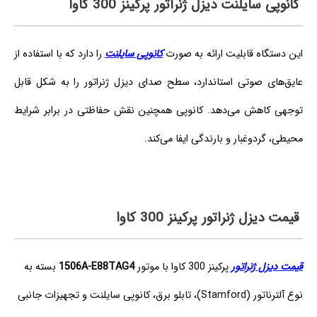
کانوپی سایلنت دیزل ژنراتور پرکینز 300 کاوا
این دستگاه قابلیت ارائه به صورت
کانوپی سایلنت
را دارد که با استفاده از
عایق‌های صوتی استاندارد، سطح صدای دیزل ژنراتور را به شکل قابل
توجهی کاهش می‌دهد. کانوپی همچنین نقش حفاظتی در برابر شرایط
محیطی، گردوغبار و بارندگی ایفا می‌کند.
قیمت دیزل ژنراتور پرکینز 300 کاوا
قیمت دیزل ژنراتور
پرکینز 300 کاوا با موتور
1506A-E88TAG4
بسته به
نوع آلترناتور (Stamford)، تابلو برق، کانوپی سایلنت و تجهیزات جانبی