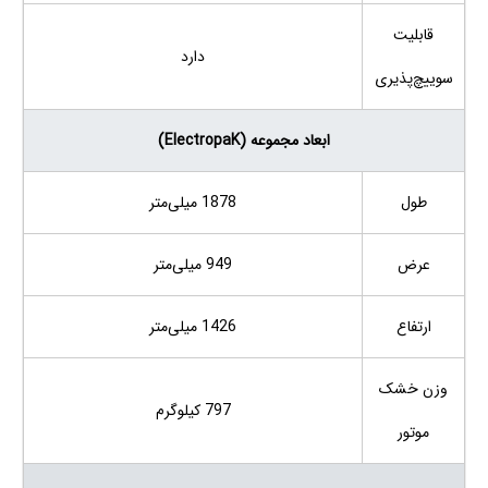
قابلیت
دارد
سوییچ‌پذیری
ابعاد مجموعه (ElectropaK)
طول
1878 میلی‌متر
عرض
949 میلی‌متر
ارتفاع
1426 میلی‌متر
وزن خشک
797 کیلوگرم
موتور