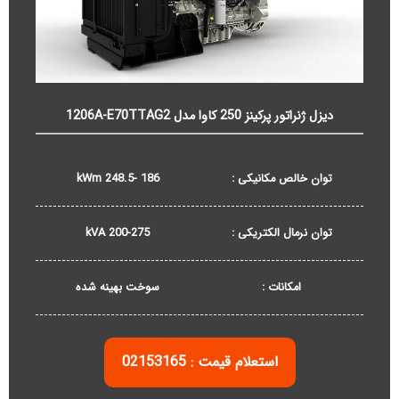
دیزل ژنراتور پرکینز 250 کاوا مدل 1206A-E70TTAG2
توان خالص مکانیکی :
186 -248.5 kWm
توان نرمال الکتریکی :
200-275 kVA
امکانات :
سوخت بهینه شده
استعلام قیمت : 02153165