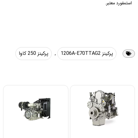
استمفورد معتبر.
پرکینز 1206A-E70TTAG2
,
پرکینز 250 کاوا