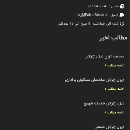
فکس : 02156417741
ایمیل : info[@]PaivarDiesel.ir
شنبه الی چهارشنبه: 8 صبح الی 18 بعدظهر
مطالب اخیر
محاسبه توان دیزل ژنراتور
ادامه مطلب »
دیزل ژنراتور ساختمان مسکونی و اداری
ادامه مطلب »
دیزل ژنراتور خدمات شهری
ادامه مطلب »
دیزل ژنراتور صنعتی