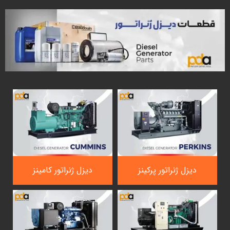
دیزل ژنراتور پرکینز
دیزل ژنراتور کامینز