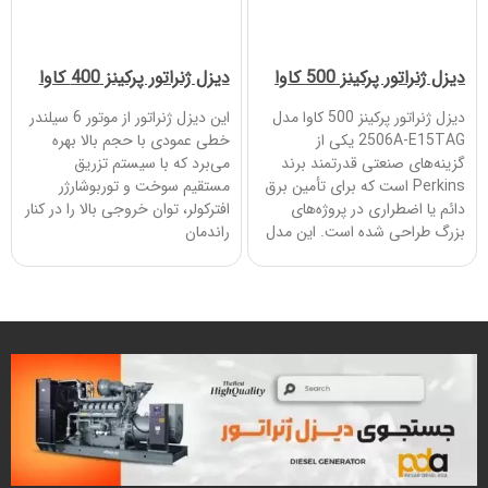
دیزل ژنراتور پرکینز 500 کاوا
دیزل ژنراتور پرکینز 400 کاوا
دیزل ژنراتور پرکینز 500 کاوا مدل
این دیزل ژنراتور از موتور 6 سیلندر
2506A-E15TAG یکی از
خطی عمودی با حجم بالا بهره
گزینه‌های صنعتی قدرتمند برند
می‌برد که با سیستم تزریق
Perkins است که برای تأمین برق
مستقیم سوخت و توربوشارژر
دائم یا اضطراری در پروژه‌های
افترکولر، توان خروجی بالا را در کنار
بزرگ طراحی شده است. این مدل
راندمان