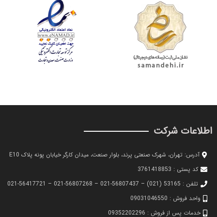
اطلاعات شرکت
آدرس: تهران، شهرک صنعتی پرند، بلوار صنعت، میدان کارگر خیابان پونه پلاک E10
کد پستی : 3761418853
تلفن : 53165 (021) – 56807437-021 – 56807268-021 – 56417721-021
واحد فروش : 09031046550
خدمات پس از فروش : 09352202296