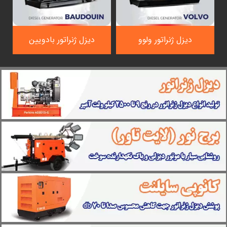
دیزل ژنراتور ولوو
دیزل ژنراتور بادویین