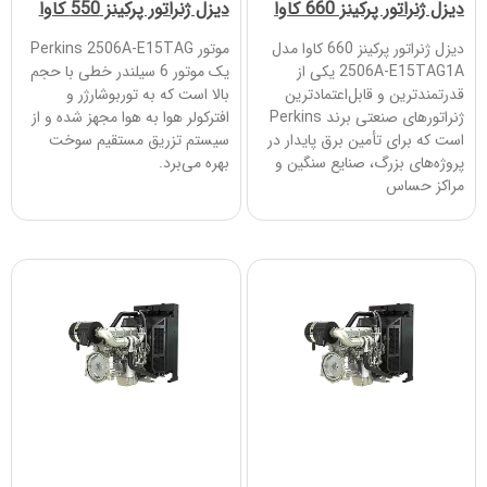
دیزل ژنراتور پرکینز 660 کاوا
دیزل ژنراتور پرکینز 550 کاوا
دیزل ژنراتور پرکینز 660 کاوا مدل
موتور Perkins 2506A-E15TAG
2506A-E15TAG1A یکی از
یک موتور 6 سیلندر خطی با حجم
قدرتمندترین و قابل‌اعتمادترین
بالا است که به توربوشارژر و
ژنراتورهای صنعتی برند Perkins
افترکولر هوا به هوا مجهز شده و از
است که برای تأمین برق پایدار در
سیستم تزریق مستقیم سوخت
پروژه‌های بزرگ، صنایع سنگین و
بهره می‌برد.
مراکز حساس