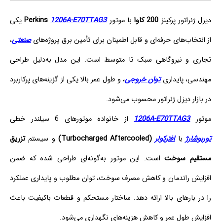
دیزل ژنراتور پرکینز
200 کاوا
با موتور
1206A-E70TTAG3
Perkins
یکی
از انتخاب‌های حرفه‌ای و قابل اطمینان برای تأمین برق پروژه‌های
صنعتی
،
تجاری و نیروگاهی سبک تا متوسط است. این مدل به‌دلیل طراحی
مهندسی، پایداری
توان خروجی
، و طول عمر بالا یکی از گزینه‌های پرکاربرد
در بازار دیزل ژنراتور محسوب می‌شود.
موتور
1206A-E70TTAG3
از خانواده موتورهای 6 سیلندر خطی
توربوشارژ
با
افترکولر
(Turbocharged Aftercooled)
و سیستم
تزریق
مستقیم سوخت
است. این موتور به‌گونه‌ای طراحی شده که ضمن
افزایش راندمان و کاهش مصرف سوخت، توان مطلوب و پایداری عملکرد
را در بارهای بالا ارائه دهد. ساختار مستحکم و قطعات باکیفیت باعث
افزایش طول عمر و کاهش هزینه‌های نگهداری می‌شود.