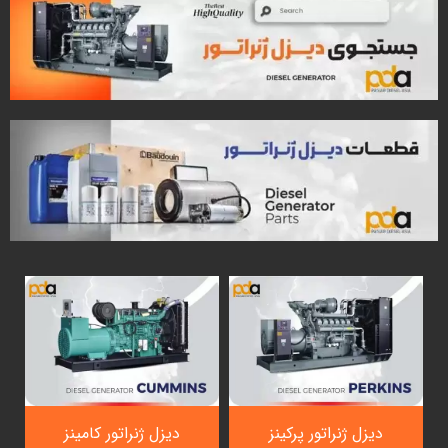
دیزل ژنراتور پرکینز
دیزل ژنراتور کامینز