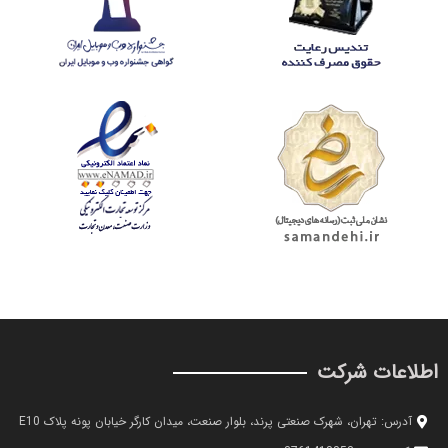
اطلاعات شرکت
آدرس: تهران، شهرک صنعتی پرند، بلوار صنعت، میدان کارگر خیابان پونه پلاک E10