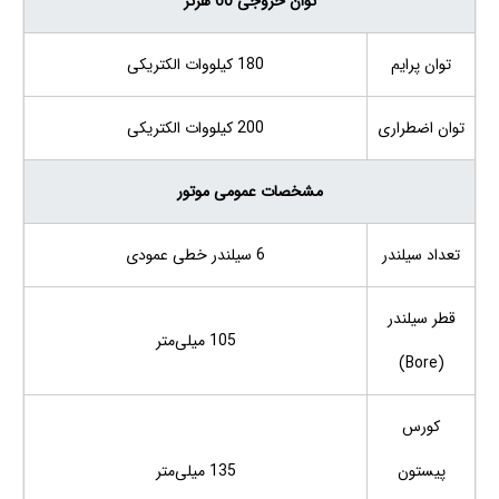
توان خروجی 60 هرتز
توان پرایم
180 کیلووات الکتریکی
توان اضطراری
200 کیلووات الکتریکی
مشخصات عمومی موتور
تعداد سیلندر
6 سیلندر خطی عمودی
قطر سیلندر
105 میلی‌متر
(Bore)
کورس
پیستون
135 میلی‌متر