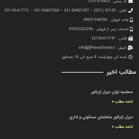
کد پستی : 3761418853
تلفن : 53165 (021) – 56807437-021 – 56807268-021 – 56417721-021
واحد فروش : 09031046550
خدمات پس از فروش : 09352202296
فکس : 02156417741
ایمیل : info[@]PaivarDiesel.ir
شنبه الی چهارشنبه: 8 صبح الی 18 بعدظهر
مطالب اخیر
محاسبه توان دیزل ژنراتور
ادامه مطلب »
دیزل ژنراتور ساختمان مسکونی و اداری
ادامه مطلب »