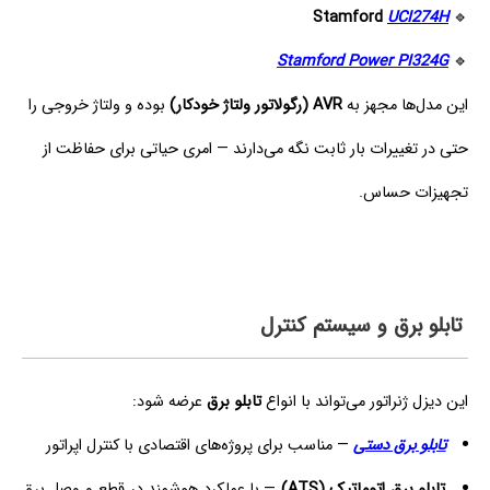
Stamford
UCI274H
🔹
Stamford Power PI324G
🔹
این مدل‌ها مجهز به
AVR (رگولاتور ولتاژ خودکار)
بوده و ولتاژ خروجی را
حتی در تغییرات بار ثابت نگه می‌دارند — امری حیاتی برای حفاظت از
تجهیزات حساس.
تابلو برق و سیستم کنترل
این دیزل ژنراتور می‌تواند با انواع
تابلو برق
عرضه شود:
تابلو برق دستی
— مناسب برای پروژه‌های اقتصادی با کنترل اپراتور
تابلو برق اتوماتیک (ATS)
— با عملکرد هوشمند در قطع و وصل برق