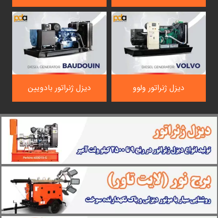
دیزل ژنراتور ولوو
دیزل ژنراتور بادویین