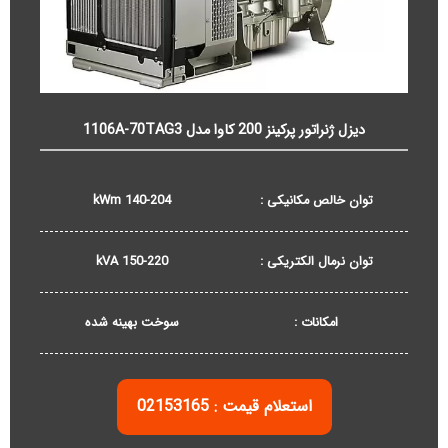
دیزل ژنراتور پرکینز 200 کاوا مدل 1106A-70TAG3
توان خالص مکانیکی :
140-204 kWm
توان نرمال الکتریکی :
150-220 kVA
امکانات :
سوخت بهینه شده
استعلام قیمت : 02153165