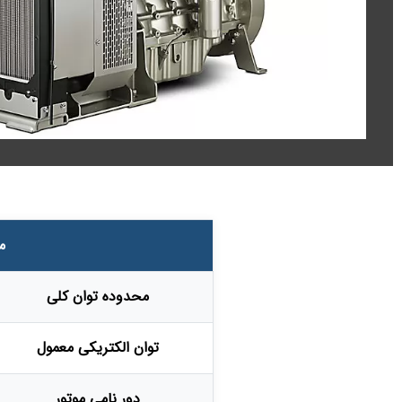
مش
محدوده توان کلی
توان الکتریکی معمول
دور نامی موتور