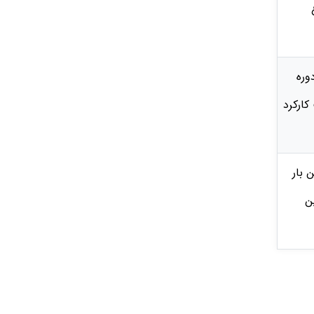
ن بار 80٪ در هر دوره
مدت 1 ساعت در هر 12 ساعت کارکرد
انگین بار
ین