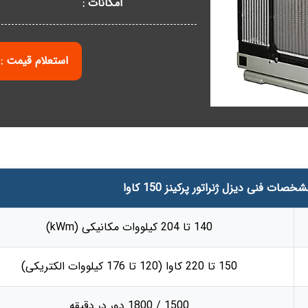
امکانات :
استعلام قیمت : 2153165
خصات فنی دیزل ژنراتور پرکینز 150 کاوا
140 تا 204 کیلووات مکانیکی (kWm)
150 تا 220 کاوا (120 تا 176 کیلووات الکتریکی)
1500 / 1800 دور در دقیقه