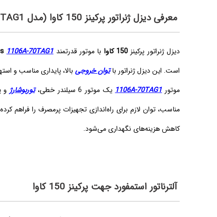
معرفی دیزل ژنراتور پرکینز 150 کاوا (مدل 1106A-70TAG1)
دیزل ژنراتور پرکینز
150 کاوا
با موتور قدرتمند
1106A-70TAG1
ns
است. این دیزل ژنراتور با
توان خروجی
بالا، پایداری مناسب و است
موتور
1106A-70TAG1
یک موتور 6 سیلندر خطی،
توربوشارژ
و پ
مناسب، توان لازم برای راه‌اندازی تجهیزات پرمصرف را فراهم کر
کاهش هزینه‌های نگهداری می‌شود.
آلترناتور استمفورد جهت پرکینز 150 کاوا