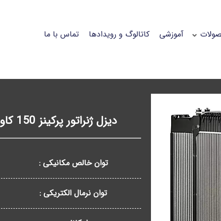
ولات
آموزشی
کاتالوگ و رویدادها
تماس با ما
دیزل ژنراتور پرکینز 150 کاوا مدل 1106A-70TAG1
توان خالص مکانیکی :
توان نرمال الکتریکی :