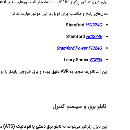
برای دیزل ژنراتور پرکینز 150 کاوا، استفاده از آلترناتورهای معتبر
ord
مدل‌های رایج و مناسب برای کوپل با این موتور عبارت‌اند از:
Stamford
HCI274G
Stamford
HCI274E
Stamford Power PI324G
Leory Somer
ECP34
این آلترناتورها مجهز به
AVR دقیق
بوده و برق خروجی پایدار با ن
تابلو برق و سیستم کنترل
این دیزل ژنراتور می‌تواند به
تابلو برق دستی یا اتوماتیک (ATS)
مج