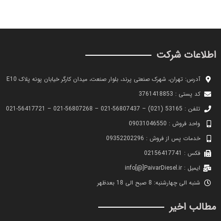
اطلاعات شرکت
آدرس: تهران، شهرک صنعتی پرند، بلوار صنعت، میدان کارگر خیابان پونه پلاک E10
کد پستی : 3761418853
تلفن : 53165 (021) – 56807437-021 – 56807268-021 – 56417721-021
واحد فروش : 09031046550
خدمات پس از فروش : 09352202296
فکس : 02156417741
ایمیل : info[@]PaivarDiesel.ir
شنبه الی چهارشنبه: 8 صبح الی 18 بعدظهر
مطالب اخیر