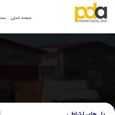
صفحه اصلی
محص
پل های ارتباطی