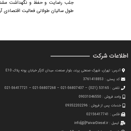
جلب رضایت و حفظ و نگهداشت مشتریان
طول سالیان طولانی فعالیت اقتصادی آ
اطلاعات شرکت
م
آدرس: تهران، شهرک صنعتی پرند، بلوار صنعت، میدان کارگر خیابان پونه پلاک E10
ا
کد پستی : 3761418853
تلفن : 53165 (021) – 56807437-021 – 56807268-021 – 56417721-021
د
واحد فروش : 09031046550
ا
خدمات پس از فروش : 09352202296
فکس : 02156417741
د
ایمیل : info[@]PaivarDiesel.ir
ا